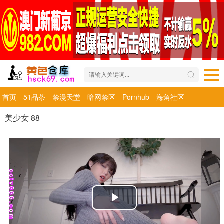
首页
51品茶
禁漫天堂
暗网禁区
Pornhub
海角社区
美少女 88