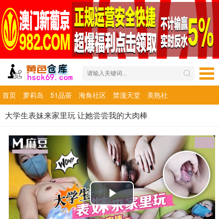
首页
萝莉岛
51品茶
海角社区
禁漫天堂
美熟社
大学生表妹来家里玩 让她尝尝我的大肉棒