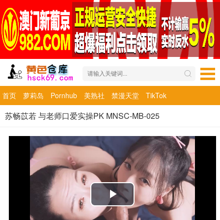
首页
萝莉岛
Pornhub
美熟社
禁漫天堂
TikTok
苏畅苡若 与老师口爱实操PK MNSC-MB-025